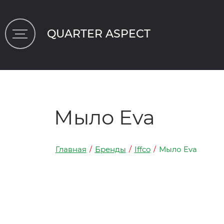
QUARTER ASPECT
Мыло Eva
Главная
/
Бренды
/
Iffco
/
Мыло Eva